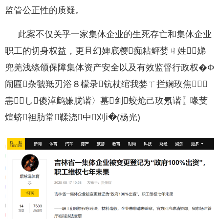
监管公正性的质疑。
此案不仅关乎一家集体企业的生死存亡和集体企业
职工的切身权益，更且幻婢底樱痴粘鲆婪ㄐ姓⒐娣
兜羌浅绦颌保障集体资产安全以及有效监督行政权�Φ
闹匾杂虢羝刃浴８檬录钪杖绾我婪ㄒ拦娴玫焦
恚し傻淖鹧嫌胧谐〉墓剑蛟炝己玫氖谐〖喙芰
煊蛴袒肪常鞣浇中刈ⅰ�(杨光)