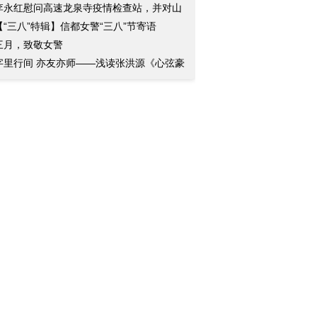
李永红慰问高速龙泉寺疫情检查站，并对山
三
【“三八”特辑】信都女警“三八”节寄语
三月，致敬女警
字里行间 亦友亦师——浅读张洪源《心弦豪
》