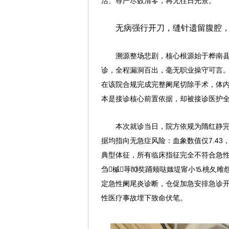
活、尊严尽数清零，再无往日光景。
无病强行开刀，缝针遗留腹腔
溯源整场悲剧，核心根源始于桦南
诊，全程漏洞百出，毫无职业操守可言。核
在该院合规完成完整阑尾切除手术，体
本是接诊核心前置依据，却被接诊医护
本次就诊当日，院方依规为隋红静完
据均指向无急症风险：血象数值仅7.4
典型体征，所有临床指征完全不符合急性
刍槭荨⑽奘踊颊哒媸堤甯小⒖桃夂雎怨
定急性阑尾炎诊断，仓促加急安排急诊
性医疗事故埋下致命伏笔。