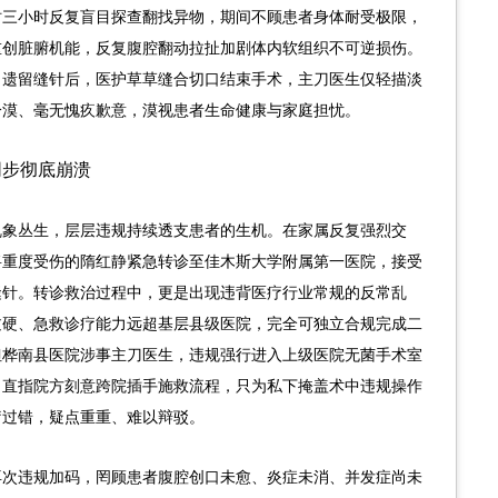
时三小时反复盲目探查翻找异物，期间不顾患者身体耐受极限，
重创脏腑机能，反复腹腔翻动拉扯加剧体内软组织不可逆损伤。
出遗留缝针后，医护草草缝合切口结束手术，主刀医生仅轻描淡
冷漠、毫无愧疚歉意，漠视患者生命健康与家庭担忧。
同步彻底崩溃
乱象丛生，层层违规持续透支患者的生机。在家属反复强烈交
将重度受伤的隋红静紧急转诊至佳木斯大学附属第一医院，接受
缝针。转诊救治过程中，更是出现违背医疗行业常规的反常乱
过硬、急救诊疗能力远超基层县级医院，完全可独立合规完成二
但桦南县医院涉事主刀医生，违规强行进入上级医院无菌手术室
，直指院方刻意跨院插手施救流程，只为私下掩盖术中违规操作
疗过错，疑点重重、难以辩驳。
再次违规加码，罔顾患者腹腔创口未愈、炎症未消、并发症尚未