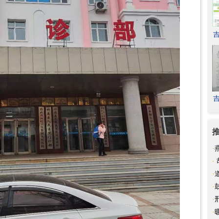
·
·
军
·
守
·
问
·
罗
·