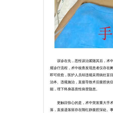
误诊在先，恶性误治紧随其后，术
规诊疗流程，术中核查发现患者仅存在
即可痊愈，医护人员却违规采用病灶盲
治本、违规施治，直接导致术后腹腔炎
能，埋下终身器质性病变隐患。
更触目惊心的是，术中突发重大手
落，直接遗落留存在隋红静腹腔深处。