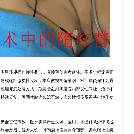
中多重违规操作接连叠加，直接重创患者躯体。手术全程偏离正
阑尾残端轻微炎性反应，本应依规规范清创、对症抗炎保守处置
目包埋兜底处理方式，刻意隐匿封闭腹腔内部炎性病灶，治标不
症持续反复、顽固性腹痛久治不愈，永久性损伤肠胃基础消化功
术安全责任事故，医护实操严重失误，医用手术缝针意外弹飞脱
事故突发后，院方未第一时间启动应急急救预案、紧急联动上级