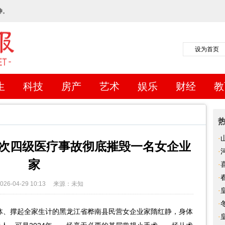
神。
设为首页
生
科技
房产
艺术
娱乐
财经
教
·
次四级医疗事故彻底摧毁一名女企业
老
·
家
窑
·
阳
·
6-04-29 10:13
来源：未知
·
力
·
体、撑起全家生计的黑龙江省桦南县民营女企业家隋红静，身体
·