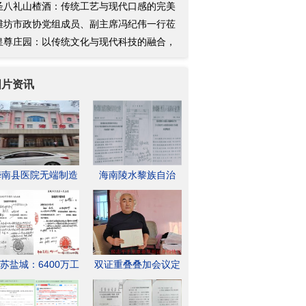
圣八礼山楂酒：传统工艺与现代口感的完美
合
潍坊市政协党组成员、副主席冯纪伟一行莅
皇
皇尊庄园：以传统文化与现代科技的融合，
升
图片资讯
桦南县医院无端制造
海南陵水黎族自治
一次四级医疗事故彻
县：政府视法律如儿
底摧毁
戏，投资
苏盐城：6400万工
双证重叠叠加会议定
款被非法转移 亭湖
罪?呼伦贝尔牧民村
法院被指
官因为村