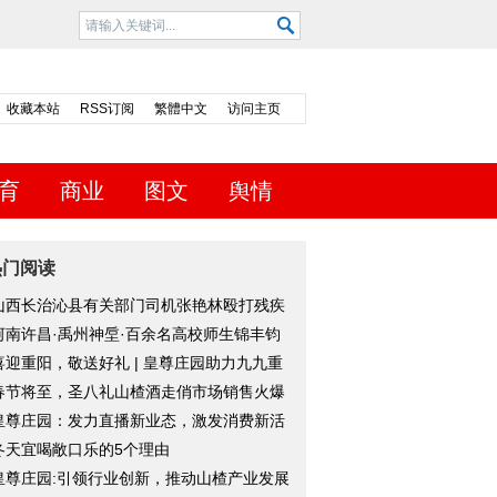
收藏本站
RSS订阅
繁體中文
访问主页
育
商业
图文
舆情
热门阅读
山西长治沁县有关部门司机张艳林殴打残疾
人
河南许昌·禹州神垕·百余名高校师生锦丰钧
体
喜迎重阳，敬送好礼 | 皇尊庄园助力九九重
节
春节将至，圣八礼山楂酒走俏市场销售火爆
皇尊庄园：发力直播新业态，激发消费新活
冬天宜喝敞口乐的5个理由
皇尊庄园:引领行业创新，推动山楂产业发展