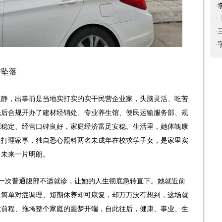
·
区
·
·
·
素
转坠落
红静，出事前是当地实打实的实干民营企业家，头脑灵活、吃苦
先后合规开办了建材经销处、专业养生馆、便民运输服务部、规
源稳定、经营口碑良好，家庭经济富足安稳。生活里，她体魄康
权打理家事，独自悉心照料两名未成年在校求学子女，是家里实
，未来一片明朗。
日，一次普通腹部不适就诊，让她的人生彻底急转直下。她就近前
是简单对症调理、短期休养即可康复，却万万没有想到，这场就
业前程、拖垮整个家庭的噩梦开端，自此往后，健康、事业、生