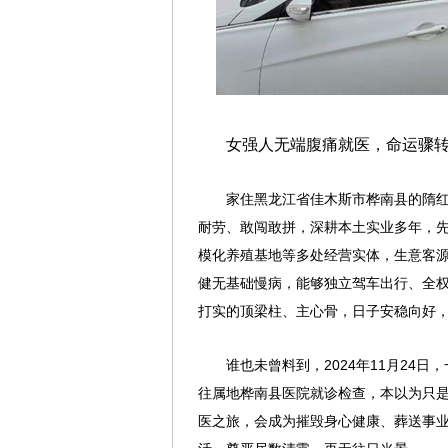
女强人无端腹痛就医，命运骤
家住黑龙江省佳木斯市桦南县的隋
耐劳、敢闯敢拼，深耕本土实业多年，
模化养殖基地等多处经营实体，生意客
健无基础慢病，能够独立驾车出行、全
打实的顶梁柱、主心骨，日子安稳向好
谁也未曾料到，2024年11月24
往属地桦南县医院就诊检查，本以为只
医之旅，会成为摧毁身心健康、葬送事