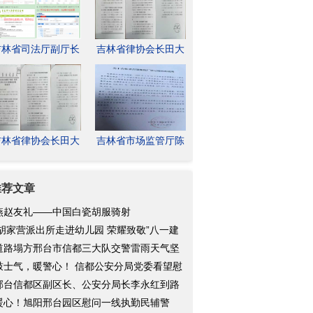
吉林省司法厅副厅长
吉林省律协会长田大
林松涉嫌操纵市场监
原涉嫌虚假诉讼等四
管厅法
宗罪？
吉林省律协会长田大
吉林省市场监管厅陈
原涉虚假诉讼等四宗
宇王淑英和宽城区发
罪，离
改局及
推荐文章
燕赵友礼——中国白瓷胡服骑射
胡家营派出所走进幼儿园 荣耀致敬”八一建
节
道路塌方邢台市信都三大队交警雷雨天气坚
助
鼓士气，暖警心！ 信都公安分局党委看望慰
一
邢台信都区副区长、公安分局长李永红到路
派
暖心！旭阳邢台园区慰问一线执勤民辅警