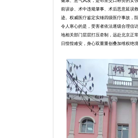
健康、意气风发，是邻里交口称赞的女强
前误诊、术中违规肇事、术后恶意延误
迹。权威医疗鉴定实锤四级医疗事故，
令人寒心的是，受害者依法逐级合理信
地相关部门层层打压牵制，远赴北京正
日惶惶难安，身心双重重创叠加维权绝