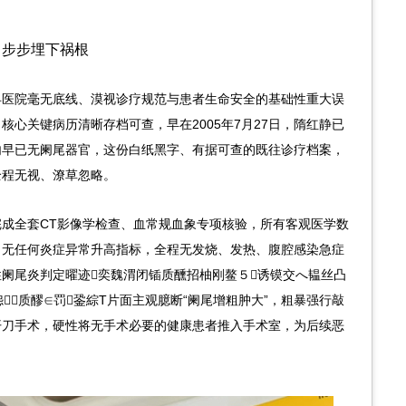
，步步埋下祸根
县医院毫无底线、漠视诊疗规范与患者生命安全的基础性重大误
心关键病历清晰存档可查，早在2005年7月27日，隋红静已
内早已无阑尾器官，这份白纸黑字、有据可查的既往诊疗档案，
全程无视、潦草忽略。
成全套CT影像学检查、血常规血象专项核验，所有客观医学数
3，无任何炎症异常升高指标，全程无发烧、发热、腹腔感染急症
阑尾炎判定曜迹奕魏渭闭锸质醺招柚刚鳌５诱镆交へ韫丝凸
质醪∈罚銎綜T片面主观臆断“阑尾增粗肿大”，粗暴强行敲
开刀手术，硬性将无手术必要的健康患者推入手术室，为后续恶