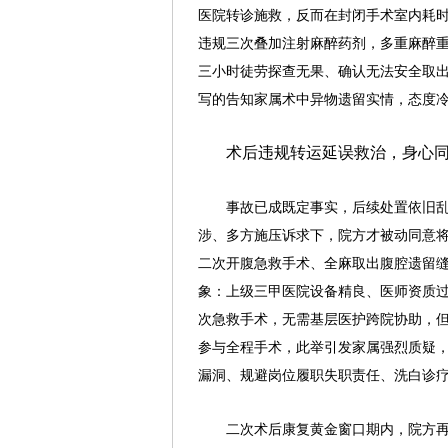
医院转诊施救，反而在封闭手术室内耗
违规三次叠加注射麻醉药剂，多重麻醉
三小时徒劳探查无果、确认无法安全取
写的告知家属术中异物遗留实情，态度
术后违规转运延误救治，身心
事故已成既定事实，后续处置依旧
涉、多方施压诉求下，院方才被动同意
二次开腹急救手术、全麻取出腹腔遗留
象：上级三甲医院设备精良、医师资质
次急救手术，无需基层医护跨院协助，
参与全程手术，此举引发家属强烈质疑
漏洞、规避岗位履职失职责任、洗白诊
二次术后康复黄金窗口期内，院方