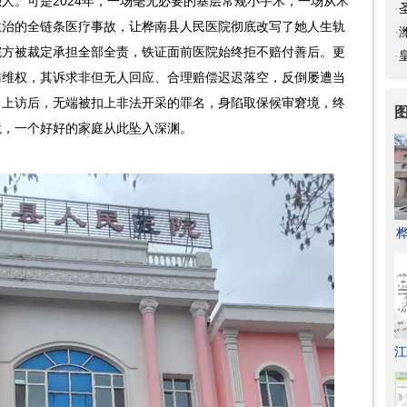
人。可是2024年，一场毫无必要的基层常规小手术，一场从术
·
救治的全链条医疗事故，让桦南县人民医院彻底改写了她人生轨
融
·
院方被裁定承担全部全责，铁证面前医院始终拒不赔付善后。更
临
·
访维权，其诉求非但无人回应、合理赔偿迟迟落空，反倒屡遭当
提
常上访后，无端被扣上非法开采的罪名，身陷取保候审窘境，终
境，一个好好的家庭从此坠入深渊。
江
程