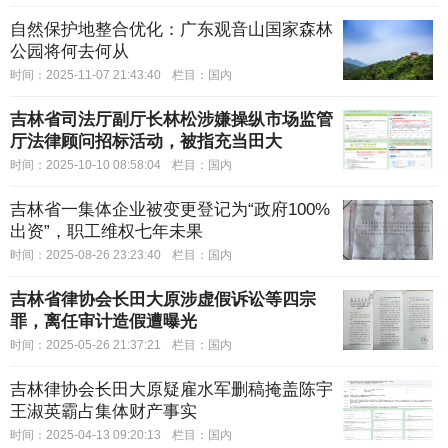
自然保护地整合优化：广东观音山国家森林
公园将何去何从
时间：2025-11-07 21:43:40
栏目：
国内
吉林省司法厅副厅长林松涉嫌操纵市场监管
厅法律顾问招标活动，被指充当田大
时间：2025-10-10 08:58:04
栏目：
国内
吉林省一集体企业被变更登记为“政府100%
出资”，职工维权七年未果
时间：2025-08-26 23:23:40
栏目：
国内
吉林省律协会长田大原涉虚假诉讼等四宗
罪，离任审计造假遭曝光
时间：2025-05-26 21:37:21
栏目：
国内
吉林律协会长田大原疑雇水军删稿掩盖陈宇
王淑英霸占集体财产事实
时间：2025-04-13 09:20:13
栏目：
国内