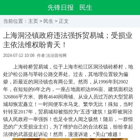
先锋日报
民生
当前位置：
主页
>
民生
> 正文
上海洞泾镇政府违法强拆贸易城；受损业
主依法维权盼青天！
2024-07-12 10:08
作者:法治宣传网
上海砖桥贸易城，位于上海市松江区洞泾镇砖桥村，地
处沪松公路与莘砖公路交界处。过去，其地理位置较为偏
僻，距最近的洞泾镇也有两公里。然而，从1996年到2002
年，在短短的6年之内，一座占地面积达896亩、建筑面积达
326866平方米、拥有4640间商铺、从业人员过万的大型贸易
城却恢宏矗立！一时间便车水马龙、繁华无比！殊知，当时
针转至2017年，贸易城却被指控为“五违”建筑！旋即被洞泾
镇人民政府一举强拆！也足令世人闻之骇然！随后，一群惶
恐的广大受损业主们，为了维护自己的合法权益，纷纷拿起
法律的武器提起诉讼！然而，漫漫诉途，“关山”难越！