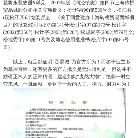
就将永载史册!(详见：2007年版《洞泾镇志》第四节上海砖桥
贸易城部分和相关立项批文：松计字(96)第539号文，松江县
(现松江区)计划委员会，《关于同意建办上海砖桥贸易商城项
目》的批复;松计字(97)第141号;松计字(97)第172号;松计字
(2002)第356号;松计字(2003)第828号;松规局字(2002)第79号文;
松地委字(96)第11号文及地名使用批准书;松府字(97)第65号
文)。
以上，就足以证明“贸易城”乃官方所为！而鉴于业主多
为基层百姓，还有更多的官方批文是无法得到的；但这并不
妨碍正常人的正常猜测，建造如此“庞然大物”，绝非一时空
穴来风、一蹴而就！更远非一般的人力、物力、财力可为！