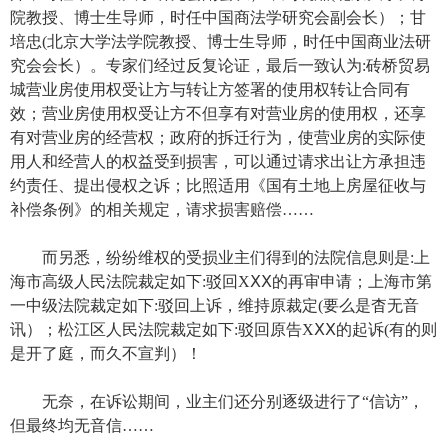
院教授、博士生导师，时任中国商法学研究会副会长）；甘
培忠(北京大学法学院教授、博士生导师，时任中国商业法研
究会会长）。专家们经过反复论证，最后一致认为:砖桥贸易
城营业房使用权受让方与转让方签署的使用权转让合同有
效；营业房使用权受让方不但享有对营业房的使用权，还享
有对营业房的经营权；政府的拆迁行为，使营业房的实际使
用人和经营人的权益受到损害，可以通过请求出让方承担违
约责任、提出侵权之诉；比照适用《国有土地上房屋征收与
补偿条例》的相关规定，请求损害赔偿……
而另悉，纷纷维权的受损业主们得到的法院信息则是:上
海市高级人民法院裁定如下:驳回XⅩⅩ的再审申请；上海市第
一中级法院裁定如下:驳回上诉，维持原裁定(要么是杳无音
讯）；松江区人民法院裁定如下:驳回原告XⅩⅩ的起诉(有的则
是开了庭，而久不宣判）！
无奈，在诉讼期间，业主们还分别逐级进行了“信访”，
但最终均无音信……