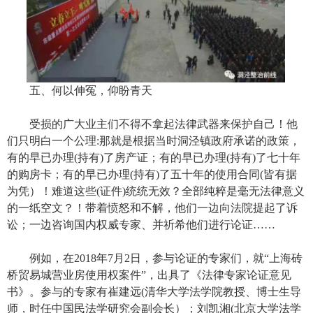
五、何以伸冤，仰盼青天
受损的广大业主们不得不拿起法律武器来保护自己！他
们只明白一个公理:那就是根据当时洞泾镇政府承诺的政策，
有的早已办理(持有)了房产证；有的早已办理(持有)了七十年
的购房卡；有的早已办理(持有)了五十年的使用合同(皆有据
为凭）！难道这些(证件)统统无效？全部纯粹是毫无法律意义
的一纸空文？！带着愤怒和不解，他们一边向法院提起了诉
讼；一边咨询国内权威专家、并祈希他们进行论证……
例如，在2018年7月2日，参与论证的专家们，就“上海砖
桥贸易城营业房使用权案件”，出具了《法律专家论证意见
书》。参与的专家有崔建远(清华大学法学院教授、博士生导
师，时任中国民法学研究会副会长）；刘凯湘(北京大学法学